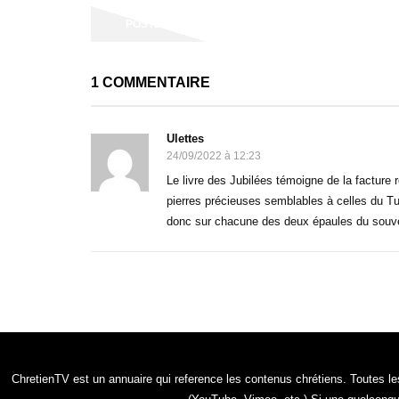
1 COMMENTAIRE
Ulettes
24/09/2022 à 12:23
Le livre des Jubilées témoigne de la facture
pierres précieuses semblables à celles du T
donc sur chacune des deux épaules du souver
ChretienTV est un annuaire qui reference les contenus chrétiens. Toutes les 