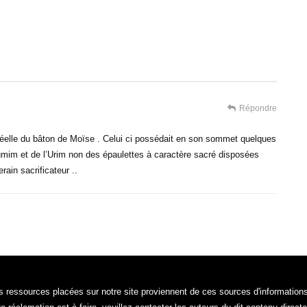
Répondre
 réelle du bâton de Moïse . Celui ci possédait en son sommet quelques
umim et de l’Urim non des épaulettes à caractère sacré disposées
ain sacrificateur ..
ressources placées sur notre site proviennent de ces sources d'informations, l