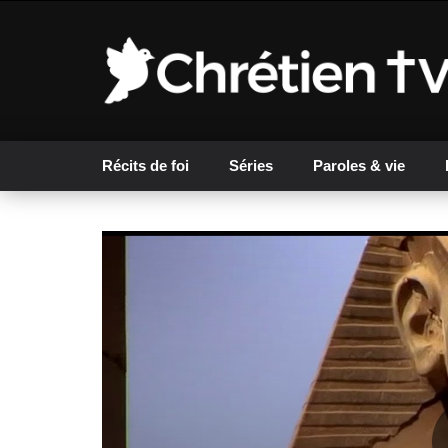
Récits de foi
Séries
Paroles & vie