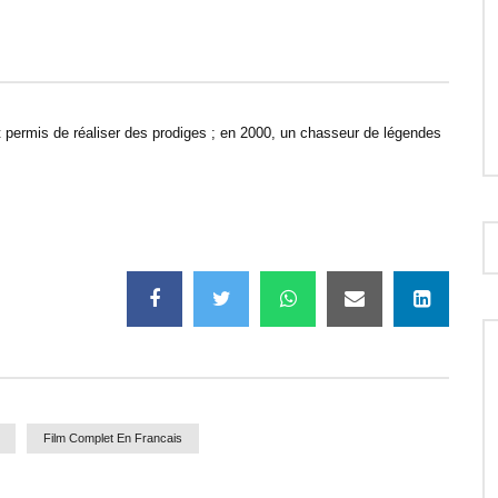
50:10
ecrets de la Bible – Le saint
Dans les secrets de la Bible : Sodo
Turin – Episode 12
et Gomorrhe – Episode 10
ait permis de réaliser des prodiges ; en 2000, un chasseur de légendes
Film Complet En Francais