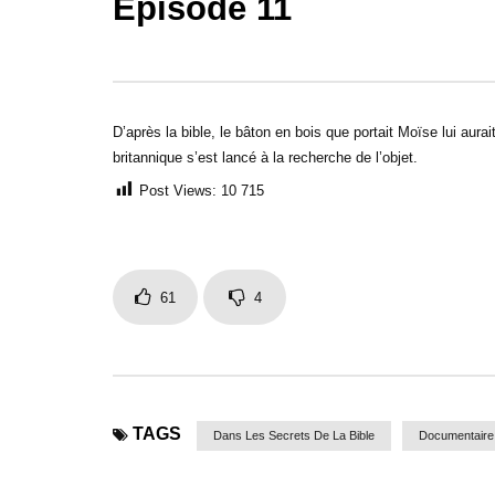
Episode 11
50:16
50:12
Dans les secrets de la Bible : Le
Dans les s
déluge de Noé – Episode 13
suaire de 
D’après la bible, le bâton en bois que portait Moïse lui aur
britannique s’est lancé à la recherche de l’objet.
Post Views:
10 715
61
4
TAGS
Dans Les Secrets De La Bible
Documentaire