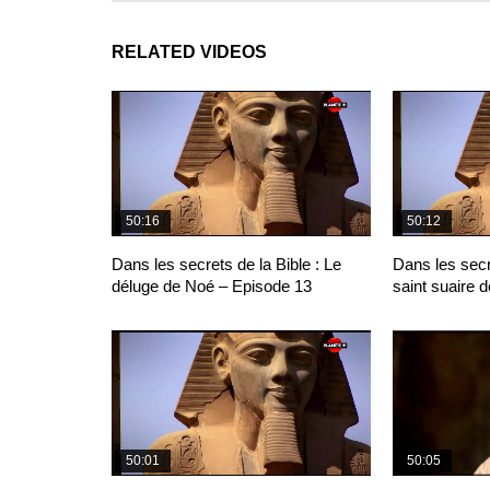
RELATED VIDEOS
50:16
50:12
Dans les secrets de la Bible : Le
Dans les secr
déluge de Noé – Episode 13
saint suaire 
50:01
50:05