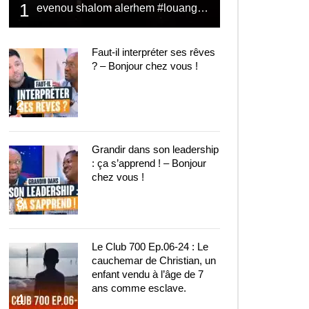
1
evenou shalom alerhem #louange #prière #shalom
Faut-il interpréter ses rêves
? – Bonjour chez vous !
2
Grandir dans son leadership
: ça s’apprend ! – Bonjour
chez vous !
3
Le Club 700 Ep.06-24 : Le
cauchemar de Christian, un
enfant vendu à l’âge de 7
ans comme esclave.
4